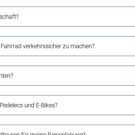
schaft?
Fahrrad verkehrssicher zu machen?
chten?
 Pedelecs und E-Bikes?
touren für meine Reiseplanung?