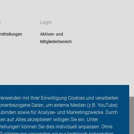
e
Login
mitteilungen
Aktiven- und
Mitgliederbereich
verwenden mit Ihrer Einwilligung Cookies und verarbeiten
onenbezogene Daten, um externe Medien (z.B. YouTube)
ubinden sowie für Analyse- und Marketingzwecke. Durch
ken auf ‚Alles akzeptieren‘ willigen Sie ein. Unter
stellungen‘ können Sie dies individuell anpassen. Ohne
 Zustimmung verwenden wir nur technisch notwendige