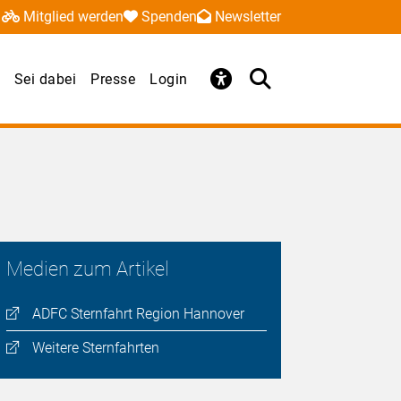
Mitglied werden
Spenden
Newsletter
Sei dabei
Presse
Login
Medien zum Artikel
ADFC Sternfahrt Region Hannover
Weitere Sternfahrten