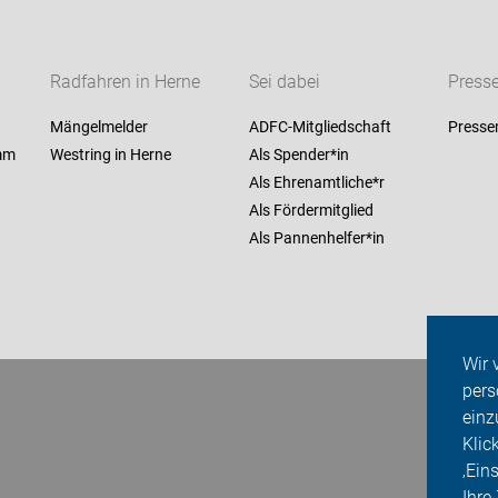
Radfahren in Herne
Sei dabei
Press
Mängelmelder
ADFC-Mitgliedschaft
Presse
mm
Westring in Herne
Als Spender*in
Als Ehrenamtliche*r
Als Fördermitglied
Als Pannenhelfer*in
Wir 
pers
einz
Klic
‚Ein
Ihre