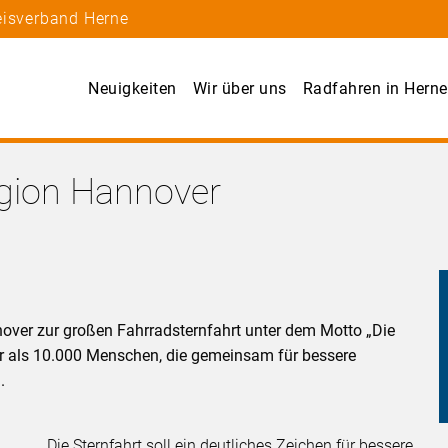
eisverband Herne
Neuigkeiten
Wir über uns
Radfahren in Herne
gion Hannover
ver zur großen Fahrradsternfahrt unter dem Motto „Die
hr als 10.000 Menschen, die gemeinsam für bessere
.
Die Sternfahrt soll ein deutliches Zeichen für bessere