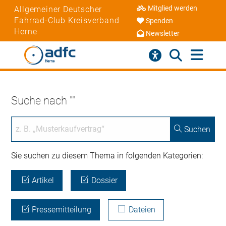
Mitglied werden
Allgemeiner Deutscher
Fahrrad-Club Kreisverband
Spenden
Herne
Newsletter
Suche nach ""
Suchen
Sie suchen zu diesem Thema in folgenden Kategorien:
Artikel
Dossier
Pressemitteilung
Dateien