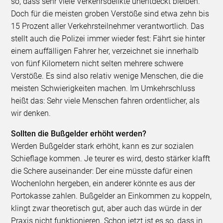
so, dass sehr viele Verkehrsdelikte unentdeckt bleiben.
Doch für die meisten groben Verstöße sind etwa zehn bis
15 Prozent aller Verkehrsteilnehmer verantwortlich. Das
stellt auch die Polizei immer wieder fest: Fährt sie hinter
einem auffälligen Fahrer her, verzeichnet sie innerhalb
von fünf Kilometern nicht selten mehrere schwere
Verstöße. Es sind also relativ wenige Menschen, die die
meisten Schwierigkeiten machen. Im Umkehrschluss
heißt das: Sehr viele Menschen fahren ordentlicher, als
wir denken.
Sollten die Bußgelder erhöht werden?
Werden Bußgelder stark erhöht, kann es zur sozialen
Schieflage kommen. Je teurer es wird, desto stärker klafft
die Schere auseinander: Der eine müsste dafür einen
Wochenlohn hergeben, ein anderer könnte es aus der
Portokasse zahlen. Bußgelder an Einkommen zu koppeln,
klingt zwar theoretisch gut, aber auch das würde in der
Praxis nicht funktionieren. Schon jetzt ist es so, dass in