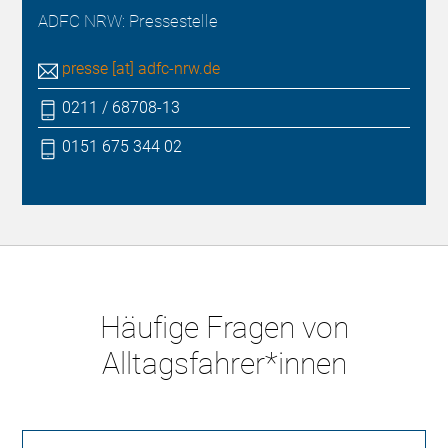
ADFC NRW: Pressestelle
presse [at] adfc-nrw.de
0211 / 68708-13
0151 675 344 02
Häufige Fragen von
Alltagsfahrer*innen