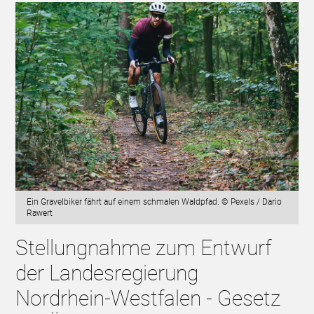
Ein Gravelbiker fährt auf einem schmalen Waldpfad. © Pexels / Dario
Rawert
Stellungnahme zum Entwurf
der Landesregierung
Nordrhein-Westfalen - Gesetz