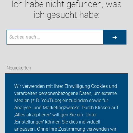
Ich habe nicht gefunden, was
ich gesucht habe:
Neuigkeiten
Wir über uns
Wir verwenden mit Ihrer Einwilligung Cookies und
verarbeiten personenbezogene Daten, um externe
Radfahren in Herne
Medien (z.B. YouTube) einzubinden sowie für
Analyse- und Marketingzwecke. Durch Klicken auf
Sei dabei
‚Alles akzeptieren‘ willigen Sie ein. Unter
Presse
‚Einstellungen‘ können Sie dies individuell
anpassen. Ohne Ihre Zustimmung verwenden wir